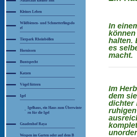
Nataschas kleiner Hof
Kleines Leben
Wildbienen- und Schmetterlingsdo
In eine
rf
können 
halten.
Tierpark Rheinböllen
es selb
Hornissen
macht.
Buntspecht
Katzen
Vögel füttern
Im Herb
dem sie
Igel
dichter
Igelhaus, ein Haus zum Überwinte
ruhigen
rn für die Igel
ausreic
komplet
Gnadenhof Raya
unorden
Wespen im Garten oder auf dem B