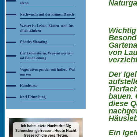
Naturgar
alkon
Nachwuchs auf der kleinen Ranch
Wasser ist Leben, Bienen- und Ins
Wichtig 
ektentränken
Besonde
Charity Shooting
Gartena
von Lau
Der Lebensturm, Wissenswertes u
verzich
nd Bauanleitung
Vogelfutterspender mit halben Wal
Der Ige
nüssen
aufstel
Hundeoase
Tierfac
bauen. 
Karl Heinz Jung
diese Qu
nachge
Häusleb
Ein Igel