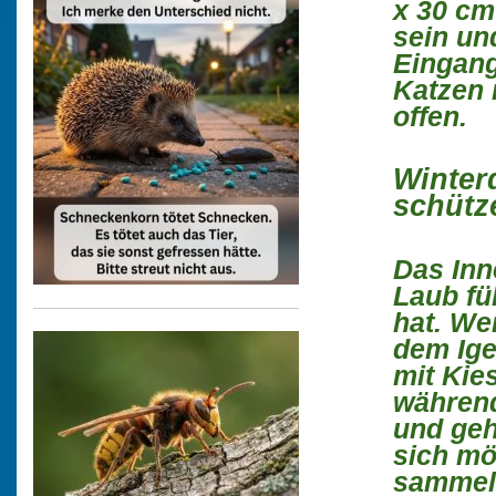
x 30 cm
sein un
Eingang
Katzen 
offen.
Winter
schütz
Das Inn
Laub fü
hat. We
dem Ige
mit Kie
während
und geh
sich mö
sammelt