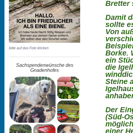
Bretter 
Damit d
sollte 
Von auß
verschi
Beispie
bitte auf das Foto klicken
Borke. 
ein Stüc
Sachspendenwünsche des
die Ige
Gnadenhofes
winddic
Steine 
Igelhau
anhabe
Der Ein
(Süd-Os
möglich
einer H